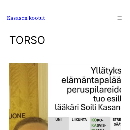
Siirry
sisältöön
Kasasen kootut
TORSO