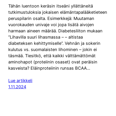
Tähän luentoon keräsin itseäni yllättäneitä
tutkimustuloksia jokaisen elämäntapalääketieteen
peruspilarin osalta. Esimerkkejä: Muutaman
vuorokauden univaje voi jopa lisätä aivojen
harmaan aineen määrää. Diabetesliiton mukaan
”Lihavilla suuri lihasmassa – – altistaa
diabeteksen kehittymiselle”. Vehnän ja sokerin
kulutus vs. suomalaisten lihominen – jokin ei
täsmää. Tiesitkö, että kaikki välttämättömät
aminohapot (proteiinin osaset) ovat peräisin
kasveista? Eläinproteiinin runsas BCAA…
Lue artikkeli
1.11.2024