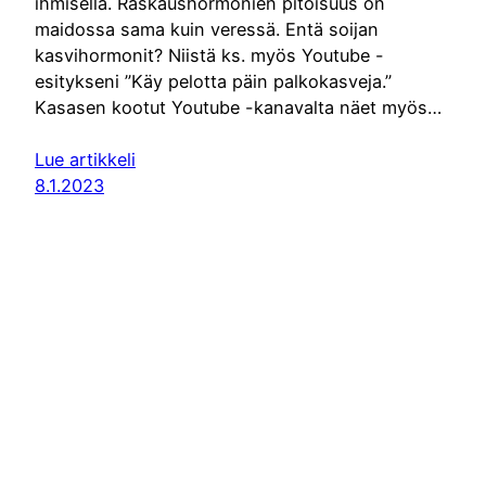
ihmisellä. Raskaushormonien pitoisuus on
maidossa sama kuin veressä. Entä soijan
kasvihormonit? Niistä ks. myös Youtube -
esitykseni ”Käy pelotta päin palkokasveja.”
Kasasen kootut Youtube -kanavalta näet myös…
Lue artikkeli
8.1.2023
Facebook
YouTube
TikTok
Linke
© Soili Kasanen / Kasasen kootut
Sivut toteutti:
Lineaari