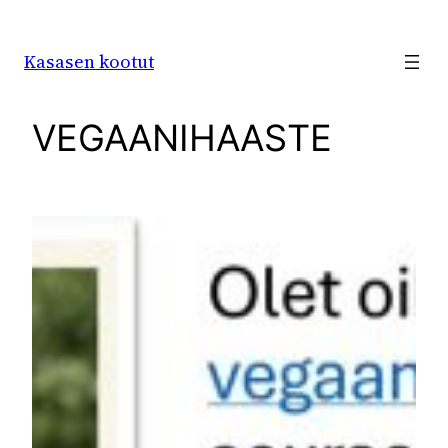
Siirry
sisältöön
Kasasen kootut
VEGAANIHAASTE