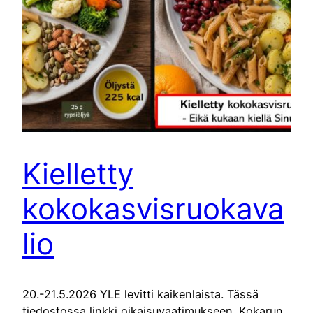
Kielletty
kokokasvisruokava
lio
20.-21.5.2026 YLE levitti kaikenlaista. Tässä
tiedostossa linkki oikaisuvaatimukseen. Kokarun