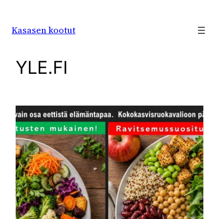
Siirry
sisältöön
Kasasen kootut
YLE.FI