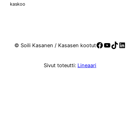
kaskoo
Facebook
YouTube
TikTok
Linke
© Soili Kasanen / Kasasen kootut
Sivut toteutti:
Lineaari