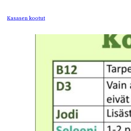
Siirry
sisältöön
Kasasen kootut