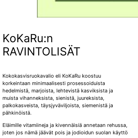
KoKaRu:n
RAVINTOLISÄT
Kokokasvisruokavalio eli KoKaRu koostuu
korkeintaan minimaalisesti prosessoiduista
hedelmistä, marjoista, lehtevistä kasviksista ja
muista vihanneksista, sienistä, juureksista,
palkokasveista, täysjyväviljoista, siemenistä ja
pähkinöistä.
Eläimille vitamiineja ja kivennäisiä annetaan rehussa,
joten jos nämä jäävät pois ja jodioidun suolan käyttö