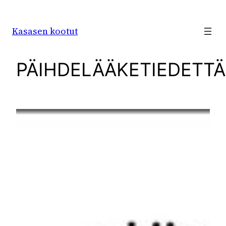
Siirry
sisältöön
Kasasen kootut
PÄIHDELÄÄKETIEDETTÄ