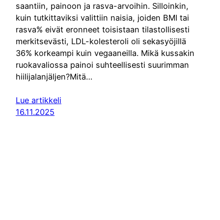
saantiin, painoon ja rasva-arvoihin. Silloinkin,
kuin tutkittaviksi valittiin naisia, joiden BMI tai
rasva% eivät eronneet toisistaan tilastollisesti
merkitsevästi, LDL-kolesteroli oli sekasyöjillä
36% korkeampi kuin vegaaneilla. Mikä kussakin
ruokavaliossa painoi suhteellisesti suurimman
hiilijalanjäljen?Mitä…
Lue artikkeli
16.11.2025