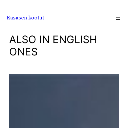
Siirry
sisältöön
Kasasen kootut
ALSO IN ENGLISH
ONES