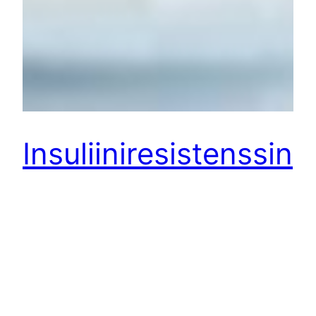
Insuliiniresistenssin
purkua
kaurapuurolla
Insuliiniresistenssi, tyypin 2 diabeteksen juurisyy,
on elimistön normaali reaktio epänormaaleihin
olosuhteisiin. Keholla on kyky lähteä korjaamaan