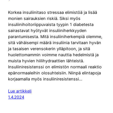
Korkea insuliinitaso stressaa elimistöä ja lisää
monien sairauksien riskiä. Siksi myös
insuliinihoitoriippuvaista tyypin 1 diabetesta
sairastavat hyötyvät insuliiniherkkyyden
parantumisesta. Mitä insuliiniherkempiä olemme,
sitä vähäisempi määrä insuliinia tarvitaan hyvän
ja tasaisen verensokerin ylläpitoon, ja sitä
huolettomammin voimme nauttia hedelmistä ja
muista hyvien hiilihydraattien lähteistä.
Insuliiniresistenssi on elimistön normaali reaktio
epänormaaleihin olosuhteisiin. Niinpä elintapoja
korjaamalla myös insuliiniresistenssi…
Lue artikkeli
1.4.2024