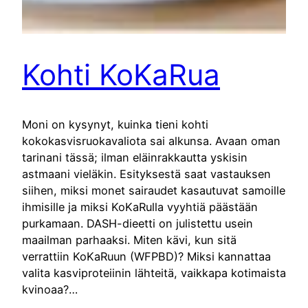
Kohti KoKaRua
Moni on kysynyt, kuinka tieni kohti
kokokasvisruokavaliota sai alkunsa. Avaan oman
tarinani tässä; ilman eläinrakkautta yskisin
astmaani vieläkin. Esityksestä saat vastauksen
siihen, miksi monet sairaudet kasautuvat samoille
ihmisille ja miksi KoKaRulla vyyhtiä päästään
purkamaan. DASH-dieetti on julistettu usein
maailman parhaaksi. Miten kävi, kun sitä
verrattiin KoKaRuun (WFPBD)? Miksi kannattaa
valita kasviproteiinin lähteitä, vaikkapa kotimaista
kvinoaa?…