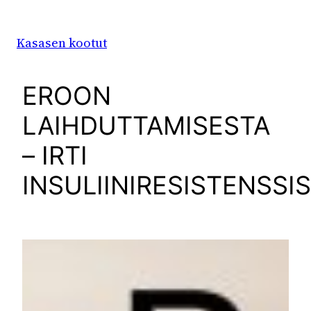
Siirry
sisältöön
Kasasen kootut
EROON
LAIHDUTTAMISESTA
– IRTI
INSULIINIRESISTENSSI