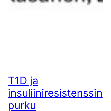
T1D ja
insuliiniresistenssin
purku