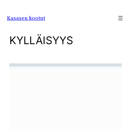
Siirry
sisältöön
Kasasen kootut
KYLLÄISYYS