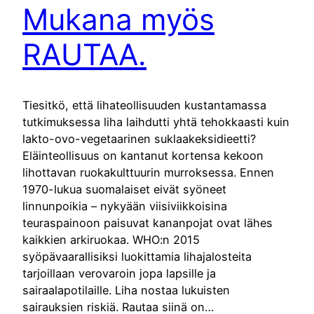
Mukana myös
RAUTAA.
Tiesitkö, että lihateollisuuden kustantamassa
tutkimuksessa liha laihdutti yhtä tehokkaasti kuin
lakto-ovo-vegetaarinen suklaakeksidieetti?
Eläinteollisuus on kantanut kortensa kekoon
lihottavan ruokakulttuurin murroksessa. Ennen
1970-lukua suomalaiset eivät syöneet
linnunpoikia – nykyään viisiviikkoisina
teuraspainoon paisuvat kananpojat ovat lähes
kaikkien arkiruokaa. WHO:n 2015
syöpävaarallisiksi luokittamia lihajalosteita
tarjoillaan verovaroin jopa lapsille ja
sairaalapotilaille. Liha nostaa lukuisten
sairauksien riskiä. Rautaa siinä on…