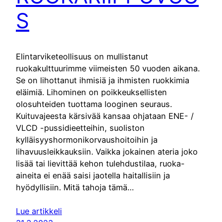
S
Elintarviketeollisuus on mullistanut
ruokakulttuurimme viimeisten 50 vuoden aikana.
Se on lihottanut ihmisiä ja ihmisten ruokkimia
eläimiä. Lihominen on poikkeuksellisten
olosuhteiden tuottama looginen seuraus.
Kuituvajeesta kärsivää kansaa ohjataan ENE- /
VLCD -pussidieetteihin, suoliston
kylläisyyshormonikorvaushoitoihin ja
lihavuusleikkauksiin. Vaikka jokainen ateria joko
lisää tai lievittää kehon tulehdustilaa, ruoka-
aineita ei enää saisi jaotella haitallisiin ja
hyödyllisiin. Mitä tahoja tämä…
Lue artikkeli