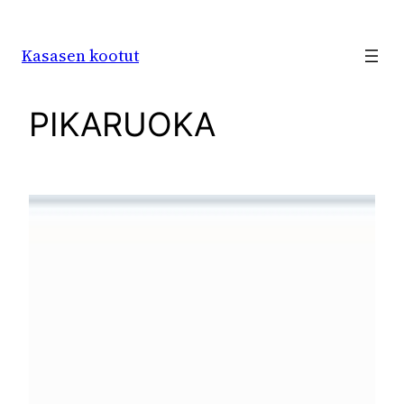
Siirry
sisältöön
Kasasen kootut
PIKARUOKA