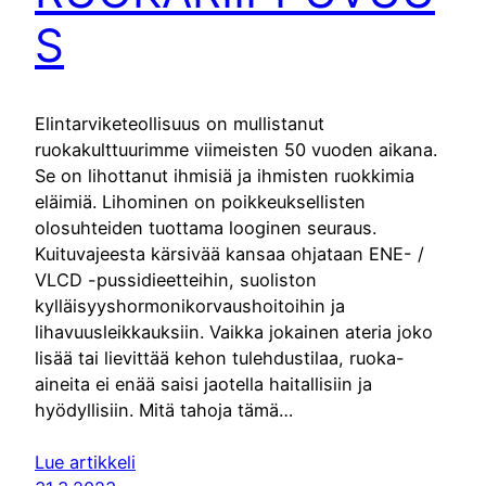
S
Elintarviketeollisuus on mullistanut
ruokakulttuurimme viimeisten 50 vuoden aikana.
Se on lihottanut ihmisiä ja ihmisten ruokkimia
eläimiä. Lihominen on poikkeuksellisten
olosuhteiden tuottama looginen seuraus.
Kuituvajeesta kärsivää kansaa ohjataan ENE- /
VLCD -pussidieetteihin, suoliston
kylläisyyshormonikorvaushoitoihin ja
lihavuusleikkauksiin. Vaikka jokainen ateria joko
lisää tai lievittää kehon tulehdustilaa, ruoka-
aineita ei enää saisi jaotella haitallisiin ja
hyödyllisiin. Mitä tahoja tämä…
Lue artikkeli