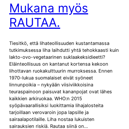
Mukana myös
RAUTAA.
Tiesitkö, että lihateollisuuden kustantamassa
tutkimuksessa liha laihdutti yhtä tehokkaasti kuin
lakto-ovo-vegetaarinen suklaakeksidieetti?
Eläinteollisuus on kantanut kortensa kekoon
lihottavan ruokakulttuurin murroksessa. Ennen
1970-lukua suomalaiset eivät syöneet
linnunpoikia – nykyään viisiviikkoisina
teuraspainoon paisuvat kananpojat ovat lähes
kaikkien arkiruokaa. WHO:n 2015
syöpävaarallisiksi luokittamia lihajalosteita
tarjoillaan verovaroin jopa lapsille ja
sairaalapotilaille. Liha nostaa lukuisten
sairauksien riskiä. Rautaa siinä on…