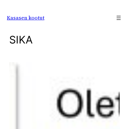
Siirry
sisältöön
Kasasen kootut
SIKA