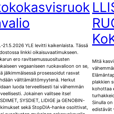
kokokasvisruok
LLI
avalio
RU
Ko
.-21.5.2026 YLE levitti kaikenlaista. Tässä
edostossa linkki oikaisuvaatimukseen.
karun ero ravitsemussuositusten
Mitä kasvi
kaiseen vegaaniseen ruokavalioon on se,
vähemmän 
tä jälkimmäisessä prosessoidut rasvat
Elämäntap
hdään välttämättömyytenä. Herkut
plakkien 
idaan luoda terveellisesti tai vähemmän
kohottaa e
rveellisesti. Jokainen valitsee itse!
turhakkei
SDIMET, SYSDIET, LIDIGE ja GENOBIN-
Sinulla on
tkimukset sekä StopDIA-hanke osoittivat,
edistävät 