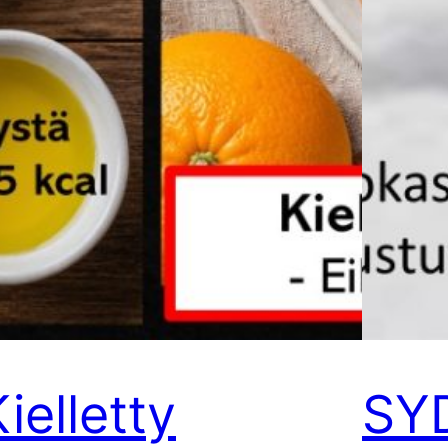
ielletty
SY