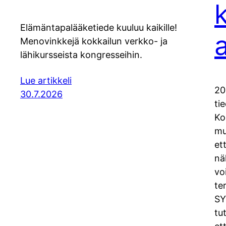
Elämäntapalääketiede kuuluu kaikille!
Menovinkkejä kokkailun verkko- ja
lähikursseista kongresseihin.
Lue artikkeli
20
30.7.2026
ti
Ko
mu
et
nä
vo
te
SY
tu