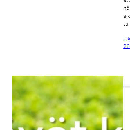
et
hö
ei
tu
Lu
20