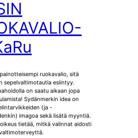
SIN
OKAVALIO-
KaRu
painotteisempi ruokavalio, sitä
sepelvaltimotautia esiintyy.
ahoidolla on saatu aikaan jopa
sulamista! Sydänmerkin idea on
lintarvikkeiden (ja -
denkin) imagoa sekä lisätä myyntiä.
 oikeus tietää, mitkä valinnat aidosti
valtimoterveyttä.