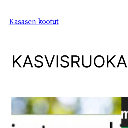
Siirry
sisältöön
Kasasen kootut
KASVISRUOKA