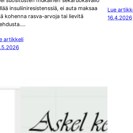
tei suositusten mukainen sekaruokavalio
llää insuliiniresistenssiä, ei auta maksaa
Lue artikk
kä kohenna rasva-arvoja tai lievitä
16.4.2026
lehdusta.…
e artikkeli
.5.2026