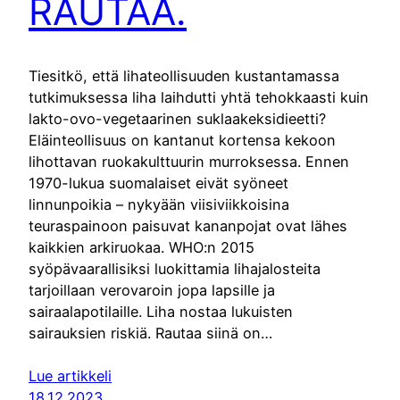
RAUTAA.
Tiesitkö, että lihateollisuuden kustantamassa
tutkimuksessa liha laihdutti yhtä tehokkaasti kuin
lakto-ovo-vegetaarinen suklaakeksidieetti?
Eläinteollisuus on kantanut kortensa kekoon
lihottavan ruokakulttuurin murroksessa. Ennen
1970-lukua suomalaiset eivät syöneet
linnunpoikia – nykyään viisiviikkoisina
teuraspainoon paisuvat kananpojat ovat lähes
kaikkien arkiruokaa. WHO:n 2015
syöpävaarallisiksi luokittamia lihajalosteita
tarjoillaan verovaroin jopa lapsille ja
sairaalapotilaille. Liha nostaa lukuisten
sairauksien riskiä. Rautaa siinä on…
Lue artikkeli
18.12.2023