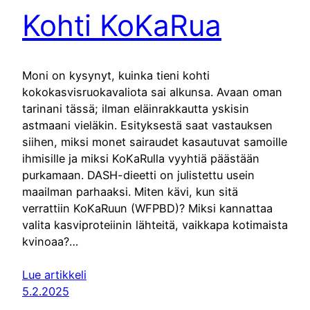
Kohti KoKaRua
Moni on kysynyt, kuinka tieni kohti
kokokasvisruokavaliota sai alkunsa. Avaan oman
tarinani tässä; ilman eläinrakkautta yskisin
astmaani vieläkin. Esityksestä saat vastauksen
siihen, miksi monet sairaudet kasautuvat samoille
ihmisille ja miksi KoKaRulla vyyhtiä päästään
purkamaan. DASH-dieetti on julistettu usein
maailman parhaaksi. Miten kävi, kun sitä
verrattiin KoKaRuun (WFPBD)? Miksi kannattaa
valita kasviproteiinin lähteitä, vaikkapa kotimaista
kvinoaa?…
Lue artikkeli
5.2.2025