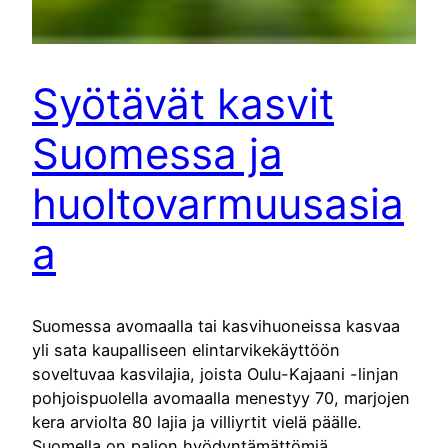
Syötävät kasvit
Suomessa ja
huoltovarmuusasia
a
Suomessa avomaalla tai kasvihuoneissa kasvaa
yli sata kaupalliseen elintarvikekäyttöön
soveltuvaa kasvilajia, joista Oulu-Kajaani -linjan
pohjoispuolella avomaalla menestyy 70, marjojen
kera arviolta 80 lajia ja villiyrtit vielä päälle.
Suomella on paljon hyödyntämättömiä