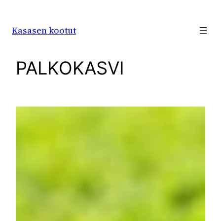
Siirry
sisältöön
Kasasen kootut
PALKOKASVI