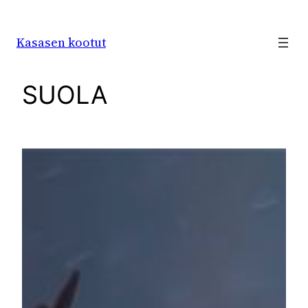
Siirry
sisältöön
Kasasen kootut
SUOLA