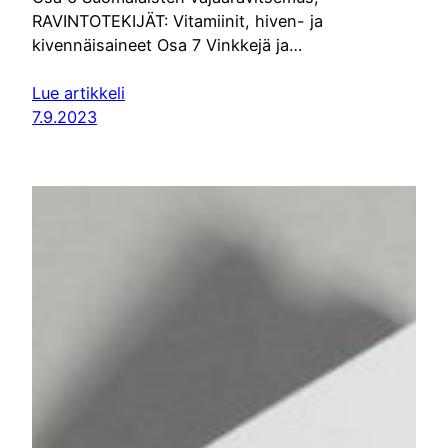
RAVINTOTEKIJÄT: Vitamiinit, hiven- ja
kivennäisaineet Osa 7 Vinkkejä ja…
Lue artikkeli
7.9.2023