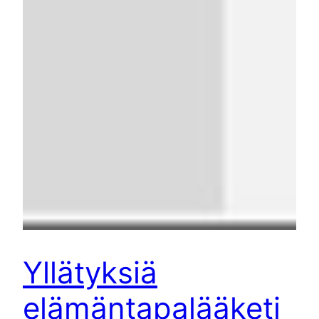
Yllätyksiä
elämäntapalääketi