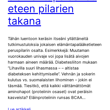
eteen pilarien
takana
Tähän luentoon keräsin itseäni yllättäneitä
tutkimustuloksia jokaisen elämäntapalääketieteen
peruspilarin osalta. Esimerkkejä: Muutaman
vuorokauden univaje voi jopa lisätä aivojen
harmaan aineen määrää. Diabetesliiton mukaan
”Lihavilla suuri lihasmassa – – altistaa
diabeteksen kehittymiselle”. Vehnän ja sokerin
kulutus vs. suomalaisten lihominen – jokin ei
täsmää. Tiesitkö, että kaikki välttämättömät
aminohapot (proteiinin osaset) ovat peräisin
kasveista? Eläinproteiinin runsas BCAA…
Lue artikkeli