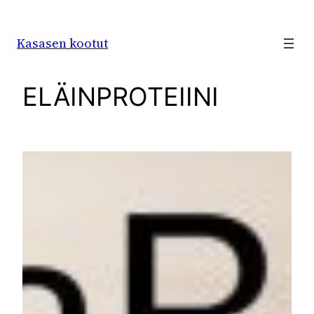
Siirry
sisältöön
Kasasen kootut
ELÄINPROTEIINI