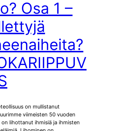
oo? Osa 1 –
llettyjä
eenaiheita?
OKARIIPPUV
S
eteollisuus on mullistanut
tuurimme viimeisten 50 vuoden
 on lihottanut ihmisiä ja ihmisten
 eläimiä. Lihominen on