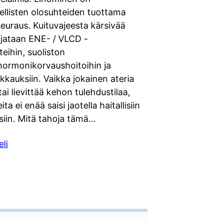
ellisten olosuhteiden tuottama
euraus. Kuituvajeesta kärsivää
jataan ENE- / VLCD -
teihin, suoliston
shormonikorvaushoitoihin ja
ikkauksiin. Vaikka jokainen ateria
tai lievittää kehon tulehdustilaa,
ta ei enää saisi jaotella haitallisiin
isiin. Mitä tahoja tämä…
eli