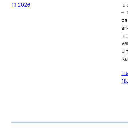
1.1.2026
lu
– 
pa
ar
luo
ver
Li
Ra
Lu
18