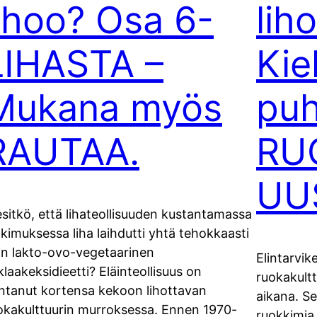
lihoo? Osa 6-
lih
LIHASTA –
Kie
Mukana myös
puh
RAUTAA.
RU
UU
esitkö, että lihateollisuuden kustantamassa
tkimuksessa liha laihdutti yhtä tehokkaasti
in lakto-ovo-vegetaarinen
Elintarvik
klaakeksidieetti? Eläinteollisuus on
ruokakult
ntanut kortensa kekoon lihottavan
aikana. Se
okakulttuurin murroksessa. Ennen 1970-
ruokkimia