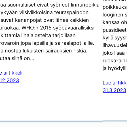
kua suomalaiset eivät syöneet linnunpoikia
poikkeuks
nykyään viisiviikkoisina teuraspainoon
looginen s
isuvat kananpojat ovat lähes kaikkien
kansaa oh
kiruokaa. WHO:n 2015 syöpävaarallisiksi
pussidieet
kittamia lihajalosteita tarjoillaan
kylläisyy
ovaroin jopa lapsille ja sairaalapotilaille.
lihavuusle
ha nostaa lukuisten sairauksien riskiä.
joko lisää 
utaa siinä on…
ruoka-ainei
ja hyödyll
e artikkeli
.12.2023
Lue artikk
31.3.2023