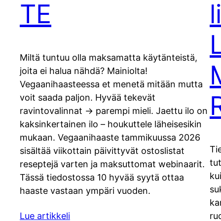
TE
Miltä tuntuu olla maksamatta käytänteistä,
joita ei halua nähdä? Mainiolta!
Vegaanihaasteessa et menetä mitään mutta
voit saada paljon. Hyvää tekevät
ravintovalinnat -> parempi mieli. Jaettu ilo on
kaksinkertainen ilo – houkuttele läheisesikin
mukaan. Vegaanihaaste tammikuussa 2026
Ti
sisältää viikottain päivittyvät ostoslistat
tu
reseptejä varten ja maksuttomat webinaarit.
ku
Tässä tiedostossa 10 hyvää syytä ottaa
su
haaste vastaan ympäri vuoden.
ka
Lue artikkeli
ru