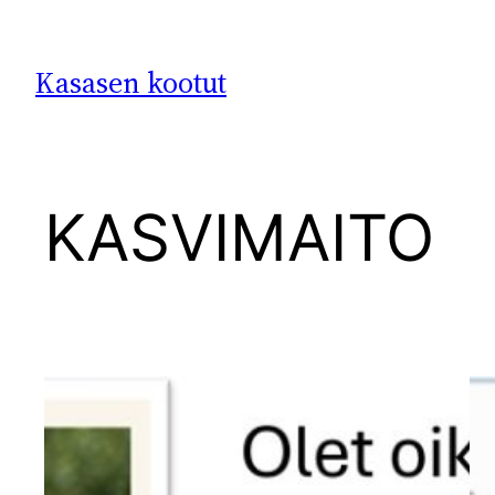
Siirry
sisältöön
Kasasen kootut
KASVIMAITO